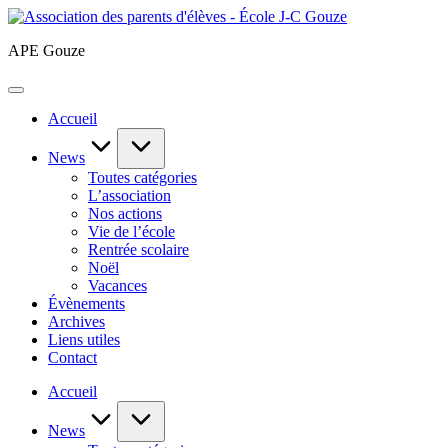
Skip
Association
to
des
APE Gouze
content
parents
d'élèves
-
École
Accueil
J-
C
News
Gouze
Toutes catégories
L’association
Nos actions
Vie de l’école
Rentrée scolaire
Noël
Vacances
Évènements
Archives
Liens utiles
Contact
Accueil
News