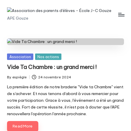
Skip
A
APE Gouze
to
content
s
s
o
c
Posted
Association
Nos actions
in
Vide Ta Chambre : un grand merci !
i
a
By
espiègle
24 novembre 2024
Posted
by
La première édition de notre braderie "Vide ta Chambre" vient
ti
de s'achever. Et nous tenons d'abord à vous remercier pour
o
votre participation. Grace à vous, l'événement a été un grand
succès. Fort de cette réussite, il n'est pas à douter que l'APE
n
renouvellera l'opération l'année prochaine.
d
Read More