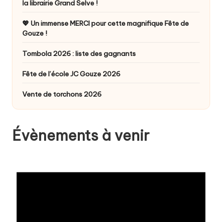
v
la librairie Grand Selve !
e
💖 Un immense MERCI pour cette magnifique Fête de
Gouze !
s
-
Tombola 2026 : liste des gagnants
É
Fête de l’école JC Gouze 2026
c
Vente de torchons 2026
o
l
Évènements à venir
e
J
-
C
G