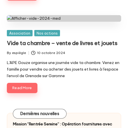
e
s
p
a
Posted
Association
Nos actions
r
in
Vide ta chambre – vente de livres et jouets
e
By
espiègle
10 octobre 2024
Posted
n
by
L'APE Gouze organise une journée vide ta chambre. Venez en
t
famille pour vendre ou acheter des jouets et livres à l'espace
l'envol de Grenade sur Garonne
s
d
Read More
'é
l
Dernières nouvelles
è
Mission “Rentrée Sereine” : Opération fournitures avec