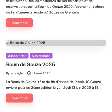
Retrouvez toutes les modalités de participation et de
réservation pour la Boum de Gouze 2025, l'événement phare
de fin d'année à l'école JC Gouze de Grenade
Read More
Posted
Association
Nos actions
in
Boum de Gouze 2025
By
espiègle
14 mai 2025
Posted
by
La Boum de Gouze, fête de fin d'année de l'école JC Gouze,
revient pour sa 2ème édition le vendredi 13 juin 2025 à 19h
Read More