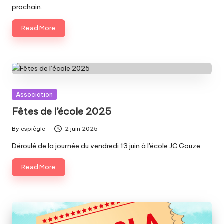
G
prochain.
o
Read More
u
z
e
Posted
Association
in
Fêtes de l’école 2025
By
espiègle
2 juin 2025
Posted
by
Déroulé de la journée du vendredi 13 juin à l'école JC Gouze
Read More