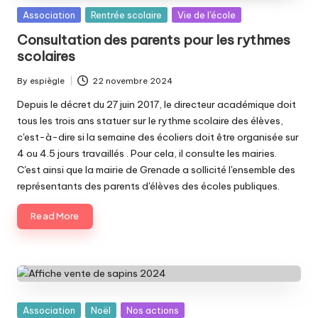
Posted
Association
Rentrée scolaire
Vie de l'école
in
Consultation des parents pour les rythmes
scolaires
By
espiègle
22 novembre 2024
Posted
by
Depuis le décret du 27 juin 2017, le directeur académique doit
tous les trois ans statuer sur le rythme scolaire des élèves,
c'est-à-dire si la semaine des écoliers doit être organisée sur
4 ou 4.5 jours travaillés . Pour cela, il consulte les mairies.
C'est ainsi que la mairie de Grenade a sollicité l'ensemble des
représentants des parents d'élèves des écoles publiques.
Read More
Posted
Association
Noël
Nos actions