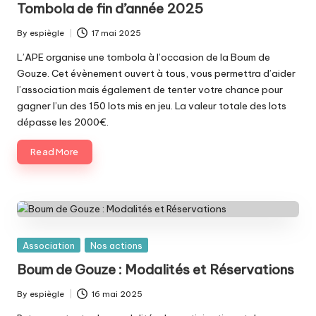
Tombola de fin d’année 2025
By
espiègle
17 mai 2025
Posted
by
L’APE organise une tombola à l’occasion de la Boum de
Gouze. Cet évènement ouvert à tous, vous permettra d’aider
l’association mais également de tenter votre chance pour
gagner l’un des 150 lots mis en jeu. La valeur totale des lots
dépasse les 2000€.
Read More
Posted
Association
Nos actions
in
Boum de Gouze : Modalités et Réservations
By
espiègle
16 mai 2025
Posted
by