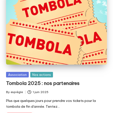
Posted
Association
Nos actions
in
Tombola 2025 : nos partenaires
By
espiègle
1 juin 2025
Posted
by
Plus que quelques jours pour prendre vos tickets pour la
tombola de fin d'année. Tentez…