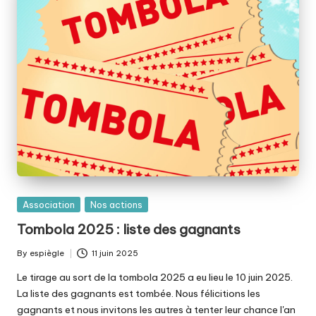
è
v
e
s
-
É
c
o
l
Posted
Association
Nos actions
in
e
Tombola 2025 : liste des gagnants
J
By
espiègle
11 juin 2025
Posted
-
by
Le tirage au sort de la tombola 2025 a eu lieu le 10 juin 2025.
La liste des gagnants est tombée. Nous félicitions les
C
gagnants et nous invitons les autres à tenter leur chance l'an