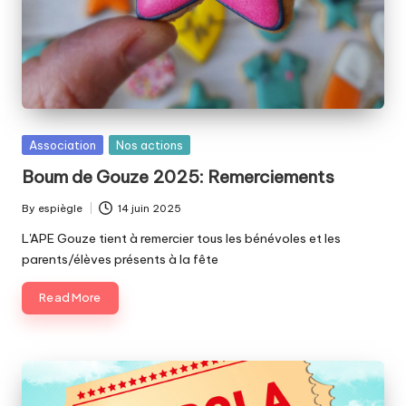
d
e
s
p
a
Posted
Association
Nos actions
r
in
Boum de Gouze 2025: Remerciements
e
By
espiègle
14 juin 2025
n
Posted
by
L'APE Gouze tient à remercier tous les bénévoles et les
t
parents/élèves présents à la fête
s
Read More
d
'é
l