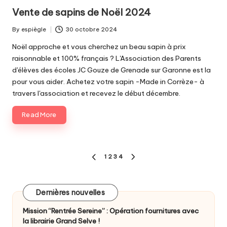
in
Vente de sapins de Noël 2024
By
espiègle
30 octobre 2024
Posted
by
Noël approche et vous cherchez un beau sapin à prix
raisonnable et 100% français ? L'Association des Parents
d'élèves des écoles JC Gouze de Grenade sur Garonne est la
pour vous aider. Achetez votre sapin -Made in Corrèze- à
travers l'association et recevez le début décembre.
Read More
Pagination
1
2
3
4
PREVIOUS
NEXT
des
PAGE
PAGE
publications
Dernières nouvelles
Mission “Rentrée Sereine” : Opération fournitures avec
la librairie Grand Selve !