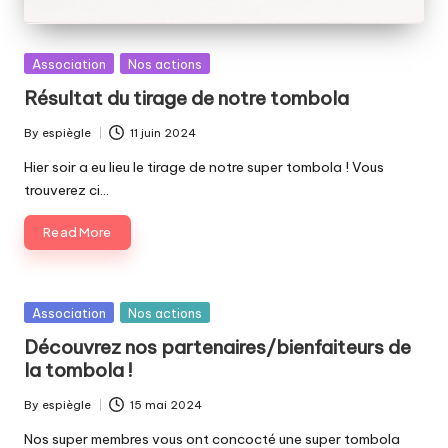
o
u
Posted
Association
Nos actions
z
in
Résultat du tirage de notre tombola
e
By
espiègle
11 juin 2024
Posted
by
Hier soir a eu lieu le tirage de notre super tombola ! Vous
trouverez ci…
Read More
Posted
Association
Nos actions
in
Découvrez nos partenaires/bienfaiteurs de
la tombola !
By
espiègle
15 mai 2024
Posted
by
Nos super membres vous ont concocté une super tombola