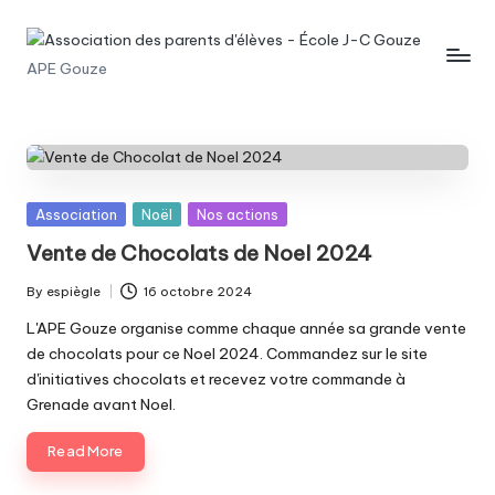
Skip
A
APE Gouze
to
content
s
s
o
c
Posted
Association
Noël
Nos actions
in
Vente de Chocolats de Noel 2024
i
a
By
espiègle
16 octobre 2024
Posted
by
L'APE Gouze organise comme chaque année sa grande vente
ti
de chocolats pour ce Noel 2024. Commandez sur le site
o
d'initiatives chocolats et recevez votre commande à
Grenade avant Noel.
n
d
Read More