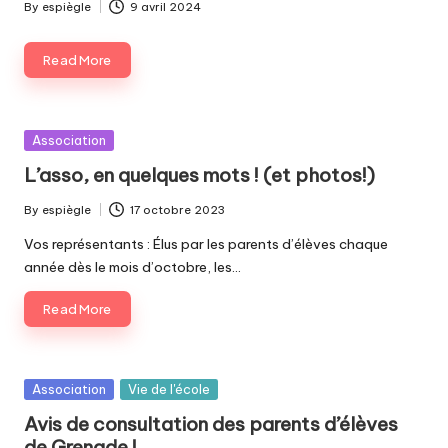
By
espiègle
9 avril 2024
Posted
by
Read More
Posted
Association
in
L’asso, en quelques mots ! (et photos!)
By
espiègle
17 octobre 2023
Posted
by
Vos représentants : Élus par les parents d’élèves chaque
année dès le mois d’octobre, les…
Read More
Posted
Association
Vie de l'école
in
Avis de consultation des parents d’élèves
de Grenade !