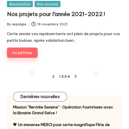
Posted
Association
Nos actions
in
Nos projets pour l’année 2021-2022 !
By
espiègle
13 novembre 2021
Posted
by
Cette année vos représentants ont plein de projets pour vos
petits loulous, après validation bien…
Read More
Pagination
1
2
3
4
PREVIOUS
NEXT
des
PAGE
PAGE
publications
Dernières nouvelles
Mission “Rentrée Sereine” : Opération fournitures avec
la librairie Grand Selve !
💖 Un immense MERCI pour cette magnifique Fête de