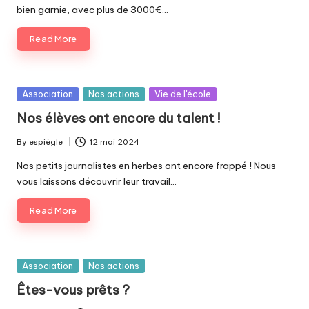
bien garnie, avec plus de 3000€…
Read More
Posted
Association
Nos actions
Vie de l'école
in
Nos élèves ont encore du talent !
By
espiègle
12 mai 2024
Posted
by
Nos petits journalistes en herbes ont encore frappé ! Nous
vous laissons découvrir leur travail…
Read More
Posted
Association
Nos actions
in
Êtes-vous prêts ?