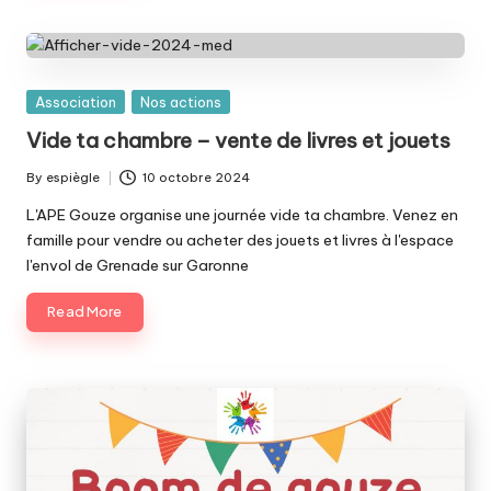
e
s
p
Posted
Association
Nos actions
a
in
Vide ta chambre – vente de livres et jouets
r
By
espiègle
10 octobre 2024
e
Posted
by
L'APE Gouze organise une journée vide ta chambre. Venez en
n
famille pour vendre ou acheter des jouets et livres à l'espace
t
l'envol de Grenade sur Garonne
s
Read More
d
'é
l
è