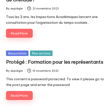
By
espiègle
21 novembre 2021
Posted
by
Tous les 3 ans, les Inspections Académiques lancent une
consultation pour l'organisation du temps scolaire…
Read More
Posted
Association
Nos actions
in
Protégé : Formation pour les représentants
By
espiègle
13 novembre 2021
Posted
by
This content is password protected. To view it please go to
the post page and enter the password.
Read More