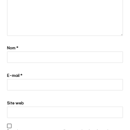
v
e
s
-
É
Nom
*
c
o
l
E-mail
*
e
J
-
Site web
C
G