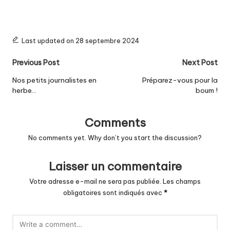
e
s
p
Last updated on 28 septembre 2024
a
Post
Previous Post
Next Post
r
navigation
Nos petits journalistes en
Préparez-vous pour la
e
herbe…
boum !
n
Comments
t
No comments yet. Why don’t you start the discussion?
s
d
Laisser un commentaire
'é
Votre adresse e-mail ne sera pas publiée.
Les champs
obligatoires sont indiqués avec
*
l
è