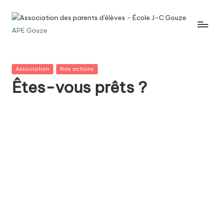
Skip
A
APE Gouze
to
content
s
s
Posted
Association
Nos actions
o
in
Êtes-vous prêts ?
c
i
a
ti
o
n
d